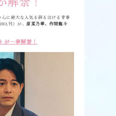
が解禁！
中心に絶大な人気を誇る泣ける青春
AWA刊）が、
原菜乃華、作間龍斗
トが一挙解禁！