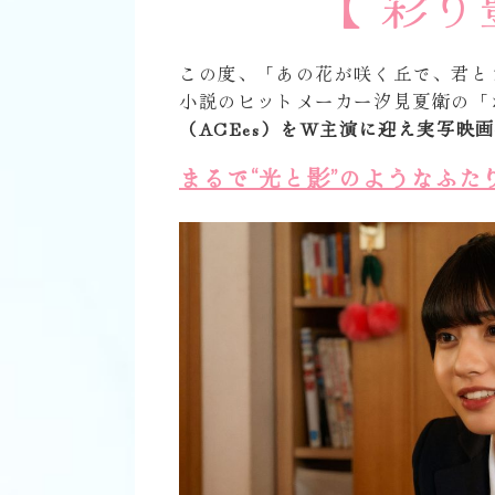
【 彩
この度、「あの花が咲く丘で、君と
小説のヒットメーカー汐見夏衛の「な
（ACEes）をW主演に迎え実写映
まるで“光と影”のようなふ