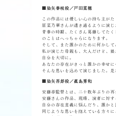
■染矢春枝役／戸田菜穂
この作品には優しい心の持ち主がた
原菜乃華さんが透き通るように演じ
青春の時期、たくさん葛藤してたく
のことはへっちゃらになります。
そして、また誰かのために何かして
私が演じた母親も、大人だけど、娘
自分を大切に。
あなたの存在がきっと誰かの幸せに
そんな思いを込めて演じました。是
■染矢吾郎役／眞島秀和
安藤尋監督とは、二十数年ぶりの再
安藤さんの作品、現場、演者に対す
自分の存在意義に悩んだり、誰かと
同じような思いを抱えている方々に