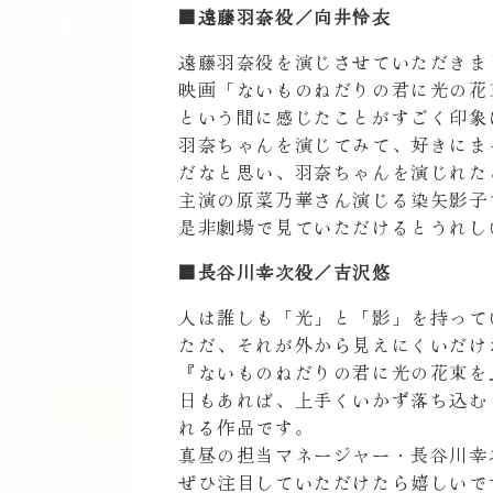
■遠藤羽奈役／向井怜衣
遠藤羽奈役を演じさせていただきま
映画「ないものねだりの君に光の花
という間に感じたことがすごく印象
羽奈ちゃんを演じてみて、好きにま
だなと思い、羽奈ちゃんを演じれた
主演の原菜乃華さん演じる染矢影子
是非劇場で見ていただけるとうれし
■長谷川幸次役／吉沢悠
人は誰しも「光」と「影」を持って
ただ、それが外から見えにくいだけ
『ないものねだりの君に光の花束を
日もあれば、上手くいかず落ち込む
れる作品です。
真昼の担当マネージャー・長谷川幸
ぜひ注目していただけたら嬉しいで