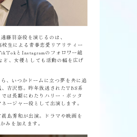
、遠藤羽奈役を演じるのは、
る高校生による青春恋愛リアリティー
kとInstagramのフォロワー総
るなど、女優としても活動の幅を広げ
がら、いつかドームに立つ夢を共に追
、吉沢悠。昨年放送されたTBS系
』では長期にわたりハリー・ポッタ
マネージャー役として出演します。
て眞島秀和が出演。ドラマや映画を
温かみを加えます。