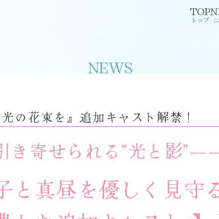
TOP
N
トップ
ニ
N
E
W
S
に光の花束を』追加キャスト解禁！
引き寄せられる“光と影”―
子と真昼を優しく見守