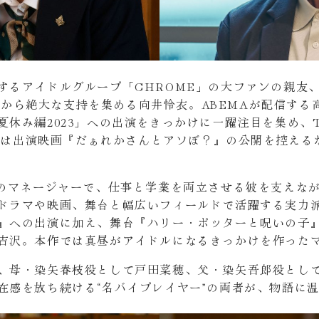
するアイドルグループ「CHROME」の大ファンの親友
Z世代から絶大な支持を集める向井怜衣。ABEMAが配信す
み編2023」への出演をきっかけに一躍注目を集め、TikTo
日には出演映画『だぁれかさんとアソぼ？』の公開を控え
」のマネージャーで、仕事と学業を両立させる彼を支えな
ドラマや映画、舞台と幅広いフィールドで活躍する実力派
』への出演に加え、舞台『ハリー・ポッターと呪いの子
吉沢。本作では真昼がアイドルになるきっかけを作った
、母・染矢春枝役として戸田菜穂、父・染矢吾郎役とし
在感を放ち続ける“名バイプレイヤー”の両者が、物語に